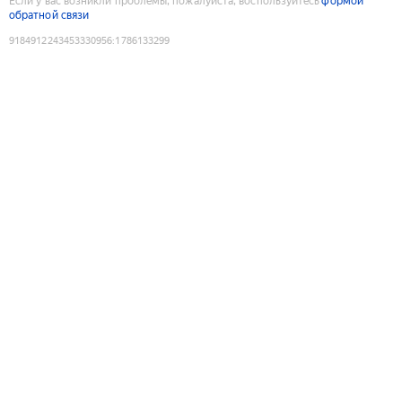
Если у вас возникли проблемы, пожалуйста, воспользуйтесь
формой
обратной связи
9184912243453330956
:
1786133299