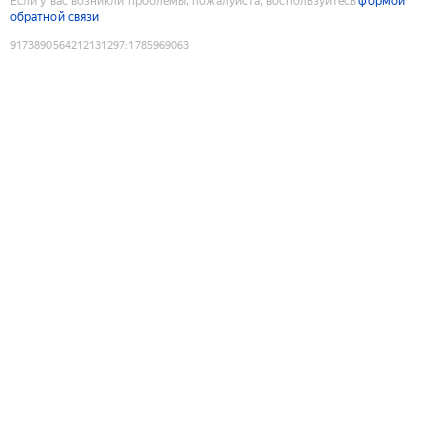
Если у вас возникли проблемы, пожалуйста, воспользуйтесь
формой
обратной связи
9173890564212131297
:
1785969063