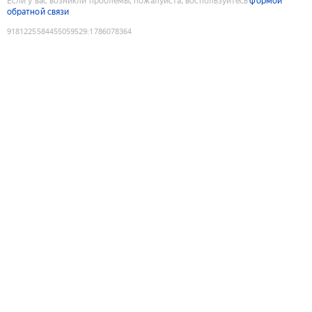
Если у вас возникли проблемы, пожалуйста, воспользуйтесь
формой
обратной связи
9181225584455059529
:
1786078364