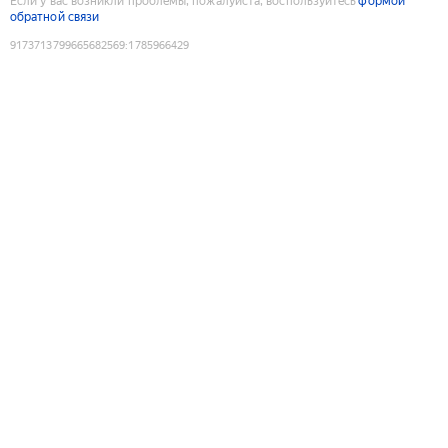
Если у вас возникли проблемы, пожалуйста, воспользуйтесь
формой
обратной связи
9173713799665682569
:
1785966429