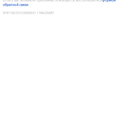
Если у вас возникли проблемы, пожалуйста, воспользуйтесь
формой
обратной связи
9191126372123938331
:
1786225897