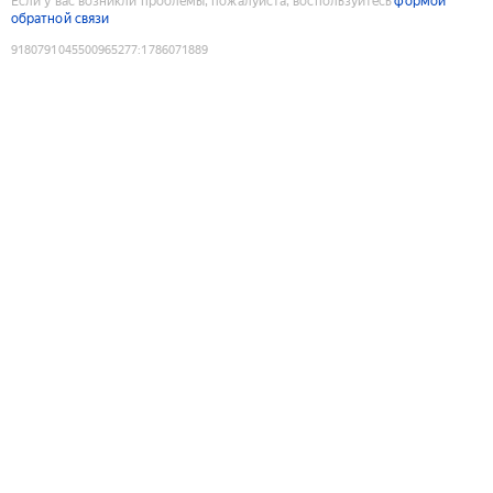
Если у вас возникли проблемы, пожалуйста, воспользуйтесь
формой
обратной связи
9180791045500965277
:
1786071889