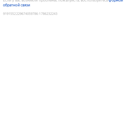
Если у вас возникли проблемы, пожалуйста, воспользуйтесь
формой
обратной связи
9191552229674059786
:
1786232243