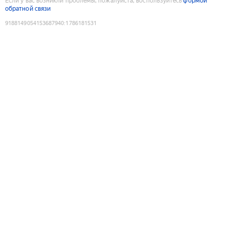
Если у вас возникли проблемы, пожалуйста, воспользуйтесь
формой
обратной связи
9188149054153687940
:
1786181531