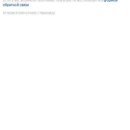
Если у вас возникли проблемы, пожалуйста, воспользуйтесь
формой
обратной связи
9176290315851274405
:
1786004822