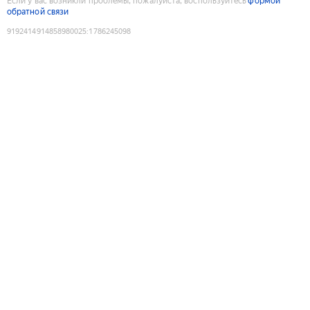
Если у вас возникли проблемы, пожалуйста, воспользуйтесь
формой
обратной связи
9192414914858980025
:
1786245098