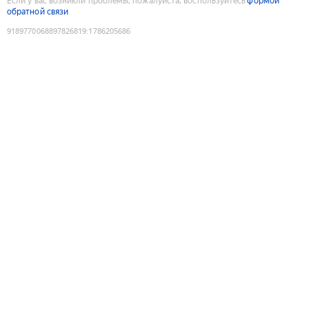
Если у вас возникли проблемы, пожалуйста, воспользуйтесь
формой
обратной связи
9189770068897826819
:
1786205686