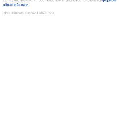
Если у вас возникли проблемы, пожалуйста, воспользуйтесь
формой
обратной связи
9193944007840634862
:
1786267883