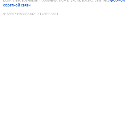
Если у вас возникли проблемы, пожалуйста, воспользуйтесь
формой
обратной связи
9183607115366534210
:
1786113851