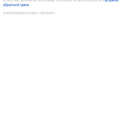
Если у вас возникли проблемы, пожалуйста, воспользуйтесь
формой
обратной связи
9186359930832815449
:
1786154871