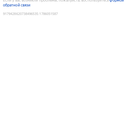
Если у вас возникли проблемы, пожалуйста, воспользуйтесь
формой
обратной связи
9179428620738496535
:
1786051587