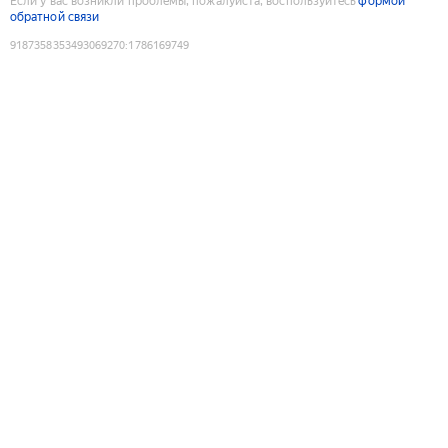
Если у вас возникли проблемы, пожалуйста, воспользуйтесь
формой
обратной связи
9187358353493069270
:
1786169749