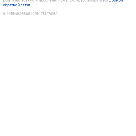
Если у вас возникли проблемы, пожалуйста, воспользуйтесь
формой
обратной связи
9194554660653631025
:
1786276982