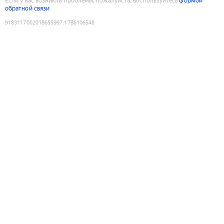
Если у вас возникли проблемы, пожалуйста, воспользуйтесь
формой
обратной связи
9183117002018655997
:
1786106548