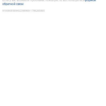
Если у вас возникли проблемы, пожалуйста, воспользуйтесь
формой
обратной связи
9193808569402398969
:
1786265865