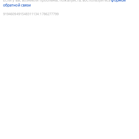
Если у вас возникли проблемы, пожалуйста, воспользуйтесь
формой
обратной связи
9194609491548311134
:
1786277799