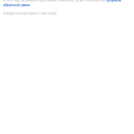
Если у вас возникли проблемы, пожалуйста, воспользуйтесь
формой
обратной связи
9183897642188144974
:
1786118180