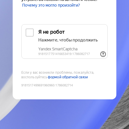
Почему это могло произойти?
Если у вас возникли проблемы, пожалуйста,
воспользуйтесь
формой обратной связи
9181517499691960960
:
1786082714