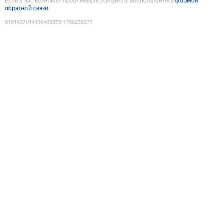
Если у вас возникли проблемы, пожалуйста, воспользуйтесь
формой
обратной связи
9191427014130403373
:
1786230377