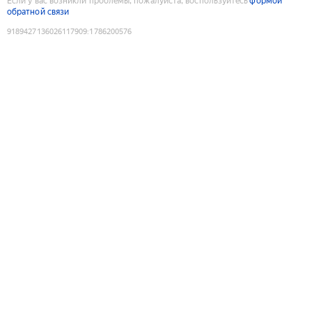
Если у вас возникли проблемы, пожалуйста, воспользуйтесь
формой
обратной связи
9189427136026117909
:
1786200576