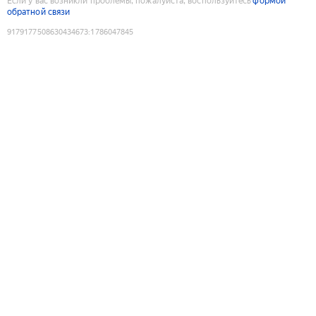
Если у вас возникли проблемы, пожалуйста, воспользуйтесь
формой
обратной связи
9179177508630434673
:
1786047845