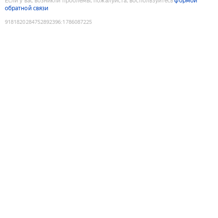
Если у вас возникли проблемы, пожалуйста, воспользуйтесь
формой
обратной связи
9181820284752892396
:
1786087225