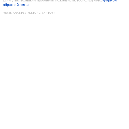
Если у вас возникли проблемы, пожалуйста, воспользуйтесь
формой
обратной связи
9183455954193876415
:
1786111599