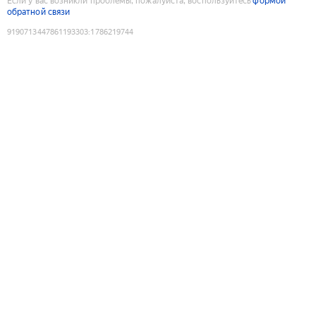
Если у вас возникли проблемы, пожалуйста, воспользуйтесь
формой
обратной связи
9190713447861193303
:
1786219744