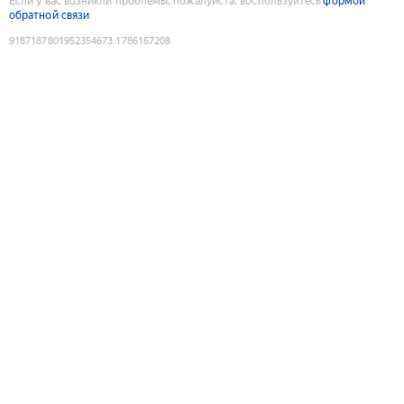
Если у вас возникли проблемы, пожалуйста, воспользуйтесь
формой
обратной связи
9187187801952354673
:
1786167208