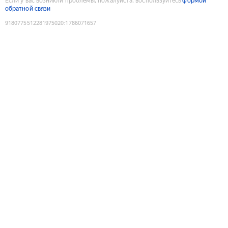
Если у вас возникли проблемы, пожалуйста, воспользуйтесь
формой
обратной связи
9180775512281975020
:
1786071657