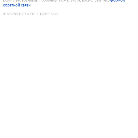
Если у вас возникли проблемы, пожалуйста, воспользуйтесь
формой
обратной связи
9183729531799473711
:
1786115675