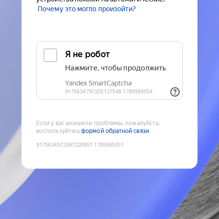
Почему это могло произойти?
Если у вас возникли проблемы, пожалуйста,
воспользуйтесь
формой обратной связи
9175634572391220957
:
1785995051