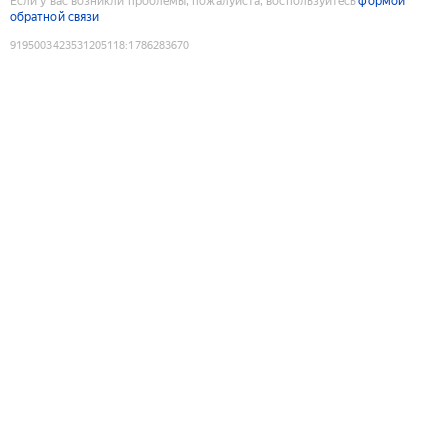
Если у вас возникли проблемы, пожалуйста, воспользуйтесь
формой
обратной связи
9195003423531205118
:
1786283670