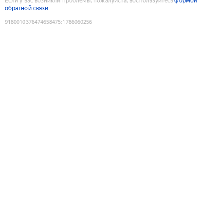
Если у вас возникли проблемы, пожалуйста, воспользуйтесь
формой
обратной связи
9180010376474658475
:
1786060256