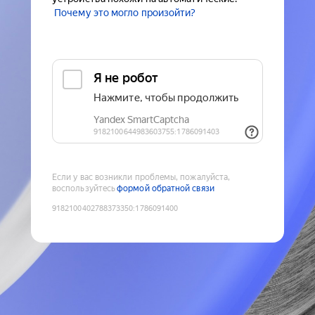
Почему это могло произойти?
Если у вас возникли проблемы, пожалуйста,
воспользуйтесь
формой обратной связи
9182100402788373350
:
1786091400