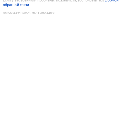
Если у вас возникли проблемы, пожалуйста, воспользуйтесь
формой
обратной связи
9185684431328515787
:
1786144806