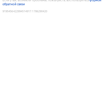
Если у вас возникли проблемы, пожалуйста, воспользуйтесь
формой
обратной связи
9195456422994514917
:
1786290420