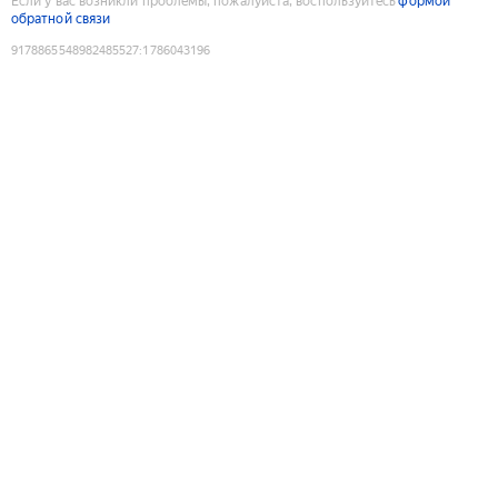
Если у вас возникли проблемы, пожалуйста, воспользуйтесь
формой
обратной связи
9178865548982485527
:
1786043196