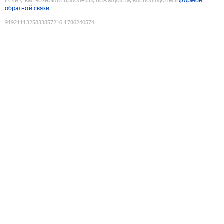
Если у вас возникли проблемы, пожалуйста, воспользуйтесь
формой
обратной связи
9192111325833857216
:
1786240574