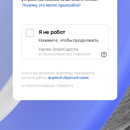
Почему это могло произойти?
Если у вас возникли проблемы, пожалуйста,
воспользуйтесь
формой обратной связи
9179544577070860344
:
1786053315