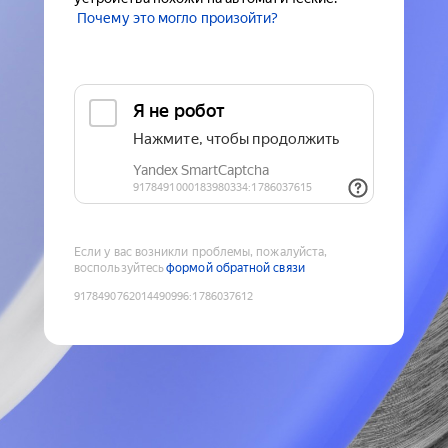
Почему это могло произойти?
Если у вас возникли проблемы, пожалуйста,
воспользуйтесь
формой обратной связи
9178490762014490996
:
1786037612