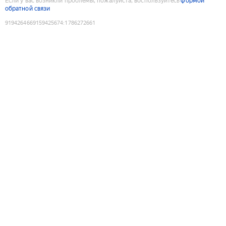
Если у вас возникли проблемы, пожалуйста, воспользуйтесь
формой
обратной связи
9194264669159425674
:
1786272661