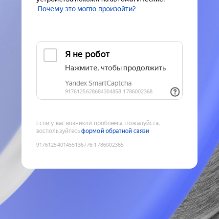
Почему это могло произойти?
Если у вас возникли проблемы, пожалуйста,
воспользуйтесь
формой обратной связи
9176125401455136776
:
1786002365