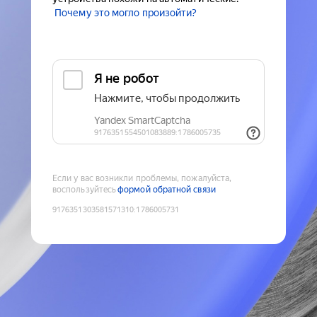
Почему это могло произойти?
Если у вас возникли проблемы, пожалуйста,
воспользуйтесь
формой обратной связи
9176351303581571310
:
1786005731