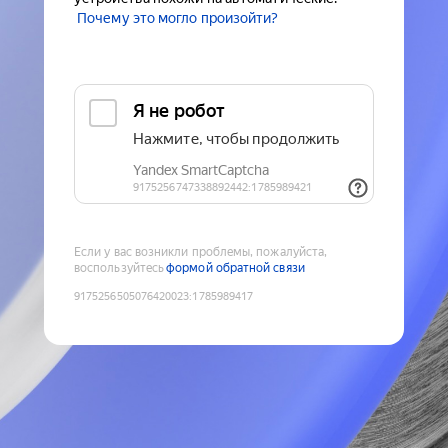
Почему это могло произойти?
Если у вас возникли проблемы, пожалуйста,
воспользуйтесь
формой обратной связи
9175256505076420023
:
1785989417