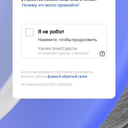
Почему это могло произойти?
Если у вас возникли проблемы, пожалуйста,
воспользуйтесь
формой обратной связи
9175846063023327278
:
1785998203