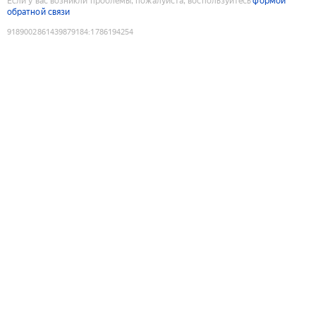
Если у вас возникли проблемы, пожалуйста, воспользуйтесь
формой
обратной связи
9189002861439879184
:
1786194254