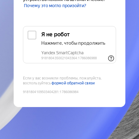
Почему это могло произойти?
Если у вас возникли проблемы, пожалуйста,
воспользуйтесь
формой обратной связи
9181804109503404281
:
1786086984