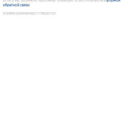
Если у вас возникли проблемы, пожалуйста, воспользуйтесь
формой
обратной связи
9193895293044916627
:
1786267157