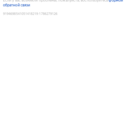
Если у вас возникли проблемы, пожалуйста, воспользуйтесь
формой
обратной связи
9194698541051418219
:
1786279126